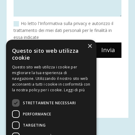
Ho letto l'Informativa sulla privacy e autorizzo il
trattamento dei miei dati personali per le finalità in
essa indicate
×
Invia
Questo sito web utilizza
=
6 + 6
cookie
Questo sito web utilizza i cookie per
SEGUICI
migliorare la tua esperienza di
navigazione. Utilizzando il nostro sito web
acconsenti a tutti i cookie in conformità con
la nostra policy per i cookie.
Leggi di più
STRETTAMENTE NECESSARI
PERFORMANCE
TARGETING
Associazione Pro Loco Custoza